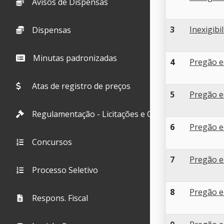
Avisos de Dispensas
3
Inexigibi
Dispensas
Minutas padronizadas
4
Pregão e
Atas de registro de preços
5
Pregão e
Regulamentação - Licitações e Contratos
6
Pregão e
Concursos
7
Pregão e
Processo Seletivo
8
Pregão e
Respons. Fiscal