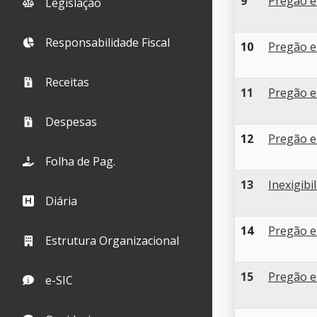
9
Pregão e
Legislação
Responsabilidade Fiscal
10
Pregão e
Receitas
11
Pregão e
Despesas
12
Pregão e
Folha de Pag.
13
Inexigibi
Diária
14
Pregão e
Estrutura Organizacional
15
Pregão e
e-SIC