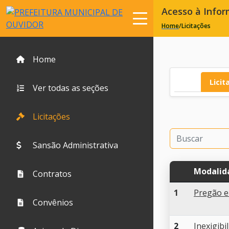
Acesso à Info
Home
/
Licitações
Home
Licit
Ver todas as seções
Licitações
Sansão Administrativa
Modalid
Contratos
1
Pregão e
Convênios
2
Inexigibi