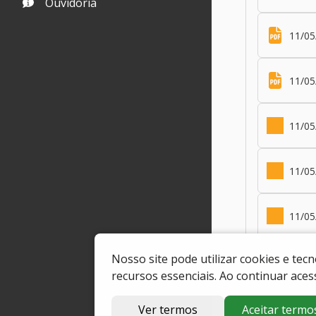
Ouvidoria
11/05
11/05
11/05
11/05
11/05
Nosso site pode utilizar cookies e te
11/0
recursos essenciais. Ao continuar aces
11/05
Ver termos
Aceitar termo