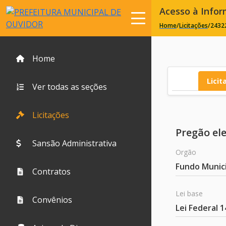
Acesso à Info
Home
/
Licitações
/
2432
Home
Licit
Ver todas as seções
Licitações
Pregão el
Sansão Administrativa
Orgão
Fundo Munic
Contratos
Lei base
Convênios
Lei Federal 1