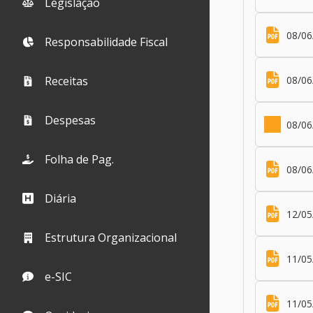
Legislação
08/06
Responsabilidade Fiscal
08/0
Receitas
Despesas
08/06
Folha de Pag.
08/06
Diária
12/05
Estrutura Organizacional
11/05
e-SIC
11/05