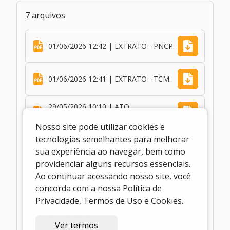
7 arquivos
01/06/2026 12:42 | EXTRATO - PNCP.
01/06/2026 12:41 | EXTRATO - TCM.
29/05/2026 10:10 | ATO
DECLARATÓRIO
Nosso site pode utilizar cookies e
tecnologias semelhantes para melhorar
28/05/2026 09:56 | DECLARAÇÃO
sua experiência ao navegar, bem como
providenciar alguns recursos essenciais.
Ao continuar acessando nosso site, você
23/05/2026 10:02 | AVISO
concorda com a nossa Política de
Privacidade, Termos de Uso e Cookies.
23/05/2026 10:02 | TERMO
REFERENCIAL
Ver termos