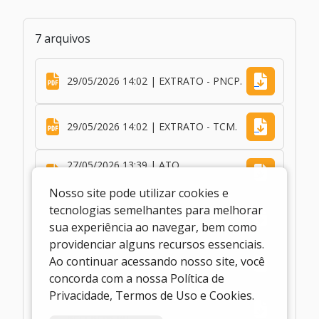
7 arquivos
29/05/2026 14:02 | EXTRATO - PNCP.
29/05/2026 14:02 | EXTRATO - TCM.
27/05/2026 13:39 | ATO
DECLARATÓRIO
Nosso site pode utilizar cookies e
tecnologias semelhantes para melhorar
26/05/2026 17:06 | DECLARAÇÃO
sua experiência ao navegar, bem como
providenciar alguns recursos essenciais.
Ao continuar acessando nosso site, você
20/05/2026 14:48 | AVISO
concorda com a nossa Política de
Privacidade, Termos de Uso e Cookies.
20/05/2026 14:48 | TERMO
REFERENCIAL