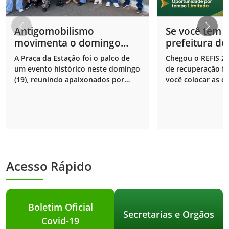
Antigomobilismo
Se você tem 
movimenta o domingo
prefeitura de
com muita nostalgia e
respira fund
A Praça da Estação foi o palco de
Chegou o REFIS 2
cultura em Ouvidor!
gente que tem 
um evento histórico neste domingo
de recuperação fi
(19), reunindo apaixonados por
você colocar as c
carros antigos
Prefeitura em dia
Acesso Rápido
Boletim Oficial
Secretarias e Orgãos
Covid-19