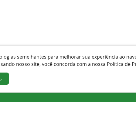
ecnologias semelhantes para melhorar sua experiência ao na
ssando nosso site, você concorda com a nossa Política de P
s
Orgãos e Secretarias
Cidade
Ação Social
Sobre
Agricultura
Economia
Administração
Fotos