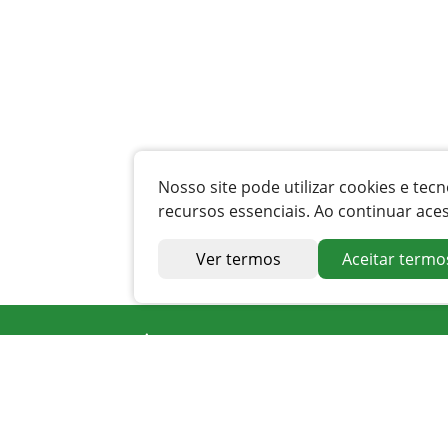
Nosso site pode utilizar cookies e t
recursos essenciais. Ao continuar ace
Ver termos
Aceitar termo
Endereço
Av. Irapuan Costa Júnior, nº 915, Centro
Ouvidor - GO
Telefone