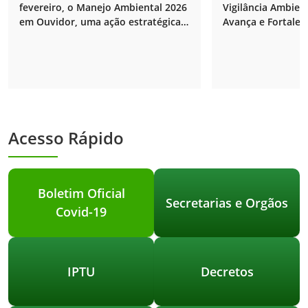
combate ao mosquito da
fevereiro, o Manejo Ambiental 2026
Vigilância Ambien
dengue.
em Ouvidor, uma ação estratégica e
Avança e Fortalec
contínua da Prefeitura para
Ambiente.
eliminar focos do mosquito Aedes
aegypti e garantir mais saúde para
a população.
Acesso Rápido
Boletim Oficial
Secretarias e Orgãos
Covid-19
IPTU
Decretos