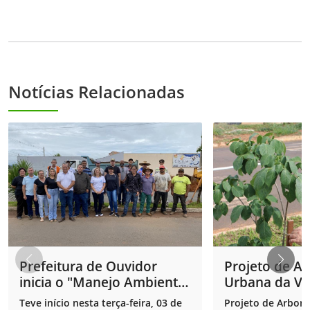
Notícias Relacionadas
Prefeitura de Ouvidor
Projeto de A
inicia o "Manejo Ambiental
Urbana da Vig
2026" com força total no
Ambiental.
Teve início nesta terça-feira, 03 de
Projeto de Arbori