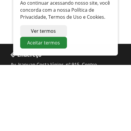
Ao continuar acessando nosso site, você
concorda com a nossa Política de
Privacidade, Termos de Uso e Cookies.
Ver termos
Aceitar termos
Endereço
Av. Irapuan Costa Júnior, nº 915, Centro
Ouvidor - GO
Telefone
0800 400 1162
Atendimento
Seg. à Sexta 07 ás 11h - 12h ás 16h
Apoio PMAT