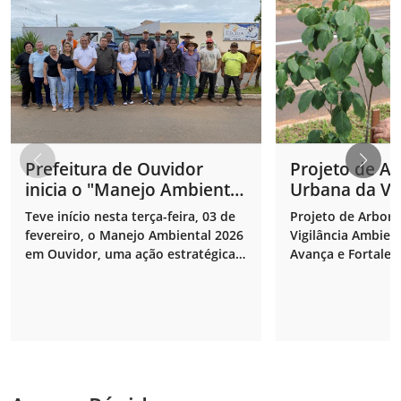
Prefeitura de Ouvidor
Projeto de A
inicia o "Manejo Ambiental
Urbana da Vig
2026" com força total no
Ambiental.
Teve início nesta terça-feira, 03 de
Projeto de Arbori
combate ao mosquito da
fevereiro, o Manejo Ambiental 2026
Vigilância Ambien
dengue.
em Ouvidor, uma ação estratégica e
Avança e Fortalec
contínua da Prefeitura para
Ambiente.
eliminar focos do mosquito Aedes
aegypti e garantir mais saúde para
a população.