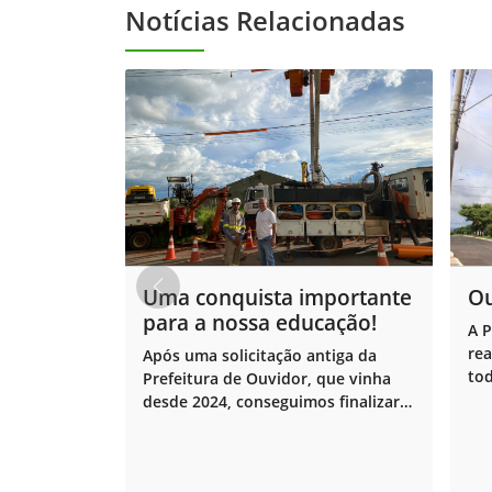
Notícias Relacionadas
Uma conquista importante
Ou
para a nossa educação!
A P
rea
Após uma solicitação antiga da
tod
Prefeitura de Ouvidor, que vinha
desde 2024, conseguimos finalizar a
instalação do novo transformador
de energia na unidade.