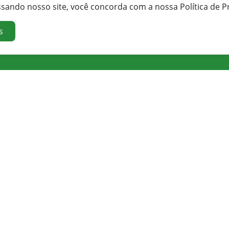
ssando nosso site, você concorda com a nossa Política de P
s
Orgãos e Secretarias
Cidade
Ação Social
Sobre
Agricultura
Economia
Administração
Fotos
Comunicação
Clima
Saúde
Serviços ao Cidadão
Mídia
Certidão Negativa
Notícias
Iptu
Vídeos
Nota Fiscal
Fotos