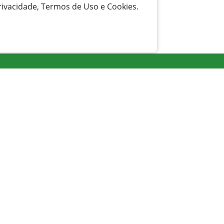
rivacidade, Termos de Uso e Cookies.
Transparência
Licitação
Legislação
Receitas
Responsabilidade Fiscal
Acesso ao Cidadão
Redes Sociais