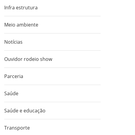
emergênciais para as interrupções
Técn
de abastecimento e instabilidade
Info
Infra estrutura
de energia que impactam
diretamente na cidade de Ouvidor.
Meio ambiente
Notícias
Ouvidor rodeio show
Parceria
Saúde
Saúde e educação
Transporte