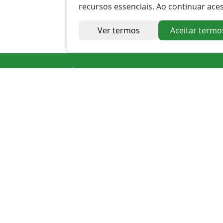
recursos essenciais. Ao continuar ace
Ver termos
Aceitar termo
Endereço
Av. Irapuan Costa Júnior, nº 915, Centro
Ouvidor - GO
Telefone
0800 400 1162
Atendimento
Seg. à Sexta 07 ás 11h - 12h ás 16h
Apoio PMAT