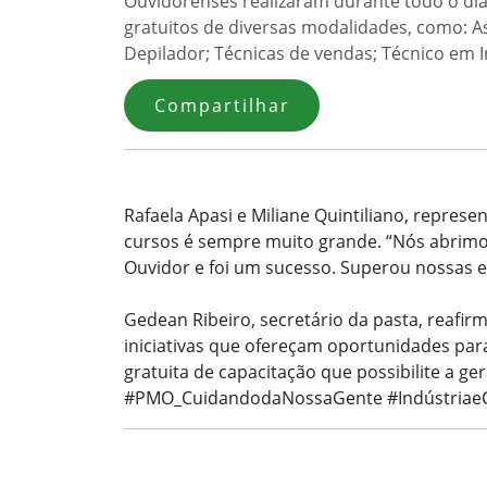
Ouvidorenses realizaram durante todo o dia d
gratuitos de diversas modalidades, como: As
Depilador; Técnicas de vendas; Técnico em I
Compartilhar
Rafaela Apasi e Miliane Quintiliano, repres
cursos é sempre muito grande. “Nós abrimo
Ouvidor e foi um sucesso. Superou nossas ex
Gedean Ribeiro, secretário da pasta, reaf
iniciativas que ofereçam oportunidades par
gratuita de capacitação que possibilite a g
#PMO_CuidandodaNossaGente
#Indústria