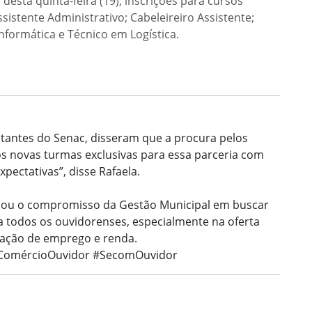
esta quinta-feira (19), inscrições para cursos
sistente Administrativo; Cabeleireiro Assistente;
nformática e Técnico em Logística.
entantes do Senac, disseram que a procura pelos
s novas turmas exclusivas para essa parceria com
pectativas”, disse Rafaela.
irmou o compromisso da Gestão Municipal em buscar
a todos os ouvidorenses, especialmente na oferta
eração de emprego e renda.
eComércioOuvidor
#SecomOuvidor