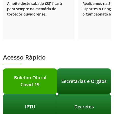
pênaltis e garante vaga na
A noite deste sábado (28) ficará
Realizamos na Sec
final do playoff! 🏆
para sempre na memória do
Esportes o Congre
torcedor ouvidorense.
o Campeonato Mun
2026.
Acesso Rápido
Boletim Oficial
Secretarias e Orgãos
Covid-19
IPTU
Decretos