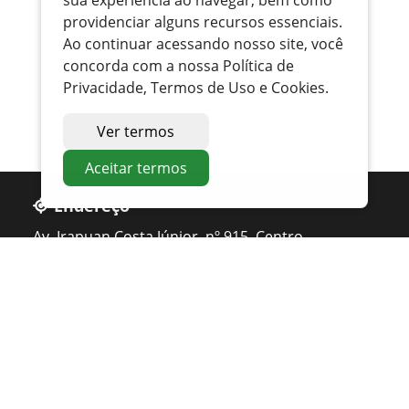
sua experiência ao navegar, bem como
providenciar alguns recursos essenciais.
Ao continuar acessando nosso site, você
concorda com a nossa Política de
Privacidade, Termos de Uso e Cookies.
Ver termos
Aceitar termos
Endereço
Av. Irapuan Costa Júnior, nº 915, Centro
Ouvidor - GO
Telefone
0800 400 1162
Atendimento
Seg. à Sexta 07 ás 11h - 12h ás 16h