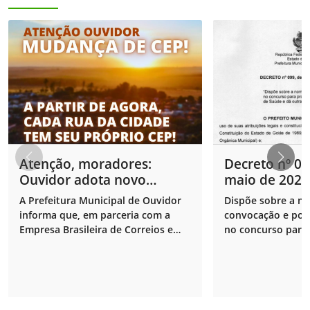
Atenção, moradores:
Decreto nº 09
Ouvidor adota novo
maio de 2024
sistema de CEP por rua
A Prefeitura Municipal de Ouvidor
Dispõe sobre a n
informa que, em parceria com a
convocação e pos
Empresa Brasileira de Correios e
no concurso para
Telégrafos, a cidade recebeu uma
cargos de Agente
importante atualização em seu
Saúde e dá outras
sistema de endereçamento postal.