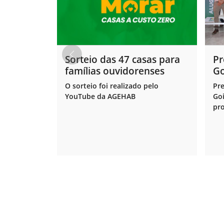
Sorteio das 47 casas para
Pr
famílias ouvidorenses
Go
en
O sorteio foi realizado pelo
Pre
pr
YouTube da AGEHAB
Goi
pro