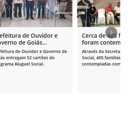
efeitura de Ouvidor e
Cerca de 405 famíl
verno de Goiás
foram contemplad
tregam 52 cartões do
o cartão Moradia
feitura de Ouvidor e Governo de
Através da Secretaria de
ograma Aluguel Social.
ás entregam 52 cartões do
Social, 405 famílias foram
grama Aluguel Social.
contempladas com o car
Moradia Digna, programa
Prefeitura de Ouvidor que
na compra de materiais 
construção e serviços pa
pequenas obras e reform
valor de R$ 3 mil reais.