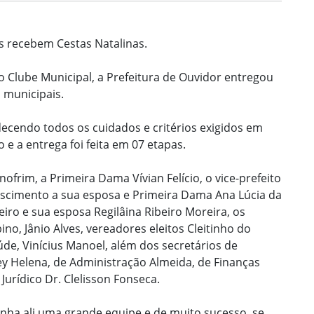
s recebem Cestas Natalinas.
no Clube Municipal, a Prefeitura de Ouvidor entregou
 municipais.
edecendo todos os cuidados e critérios exigidos em
o e a entrega foi feita em 07 etapas.
ofrim, a Primeira Dama Vívian Felício, o vice-prefeito
ascimento a sua esposa e Primeira Dama Ana Lúcia da
ibeiro e sua esposa Regilâina Ribeiro Moreira, os
no, Jânio Alves, vereadores eleitos Cleitinho do
de, Vinícius Manoel, além dos secretários de
y Helena, de Administração Almeida, de Finanças
Jurídico Dr. Clelisson Fonseca.
inha ali uma grande equipe e de muito sucesso, se