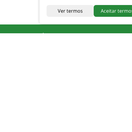
Ver termos
Aceitar termo
Endereço
Av. Irapuan Costa Júnior, nº 915, Centro
Ouvidor - GO
Telefone
0800 400 1162
Atendimento
Seg. à Sexta 07 ás 11h - 12h ás 16h
Apoio PMAT