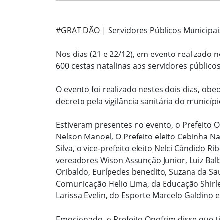
#GRATIDÃO
| Servidores Públicos Municipai
Nos dias (21 e 22/12), em evento realizado 
600 cestas natalinas aos servidores públicos
O evento foi realizado nestes dois dias, ob
decreto pela vigilância sanitária do municípi
Estiveram presentes no evento, o Prefeito On
Nelson Manoel, O Prefeito eleito Cebinha N
Silva, o vice-prefeito eleito Nelci Cândido R
vereadores Wison Assunção Junior, Luiz Balbi
Oribaldo, Eurípedes benedito, Suzana da Saú
Comunicação Helio Lima, da Educação Shirle
Larissa Evelin, do Esporte Marcelo Galdino e 
Emocionado, o Prefeito Onofrim disse que t