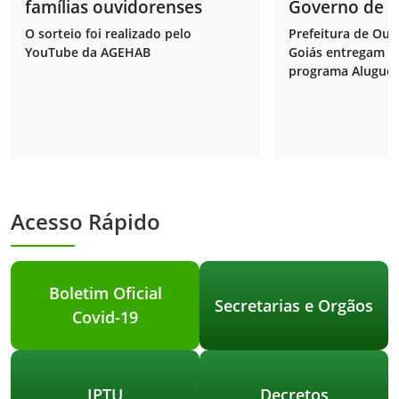
famílias ouvidorenses
Governo de G
entregam 52 
O sorteio foi realizado pelo
Prefeitura de Ouv
programa Alug
YouTube da AGEHAB
Goiás entregam 5
programa Aluguel 
Acesso Rápido
Boletim Oficial
Secretarias e Orgãos
Covid-19
IPTU
Decretos