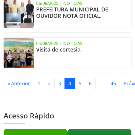
06/08/2025 | NOTÍCIAS
PREFEITURA MUNICIPAL DE
OUVIDOR NOTA OFICIAL.
04/08/2025 | NOTÍCIAS
Visita de cortesia.
« Anterior
1
2
3
4
5
6
…
45
Próx
Acesso Rápido