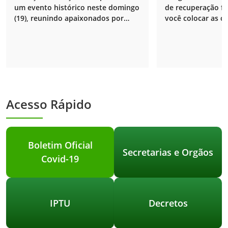
cultura em Ouvidor!
gente que tem 
um evento histórico neste domingo
de recuperação fi
(19), reunindo apaixonados por
você colocar as c
carros antigos
Prefeitura em dia
Acesso Rápido
Boletim Oficial
Secretarias e Orgãos
Covid-19
IPTU
Decretos