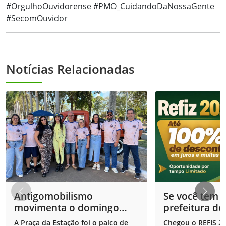
#OrgulhoOuvidorense #PMO_CuidandoDaNossaGente
#SecomOuvidor
Notícias Relacionadas
Antigomobilismo
Se você tem 
movimenta o domingo
prefeitura de
com muita nostalgia e
respira fund
A Praça da Estação foi o palco de
Chegou o REFIS 2