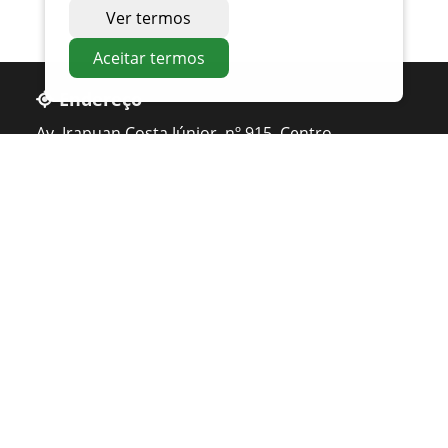
Ver termos
Aceitar termos
Endereço
Av. Irapuan Costa Júnior, nº 915, Centro
Ouvidor - GO
Telefone
0800 400 1162
Atendimento
Seg. à Sexta 07 ás 11h - 12h ás 16h
Apoio PMAT