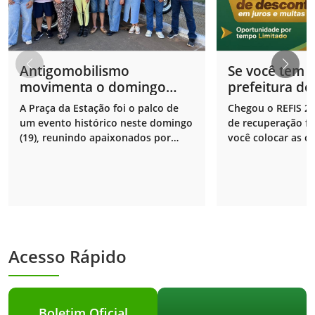
Antigomobilismo
Se você tem 
movimenta o domingo
prefeitura de
com muita nostalgia e
respira fund
A Praça da Estação foi o palco de
Chegou o REFIS 2
cultura em Ouvidor!
gente que tem 
um evento histórico neste domingo
de recuperação fi
(19), reunindo apaixonados por
você colocar as c
carros antigos
Prefeitura em dia
Acesso Rápido
Boletim Oficial