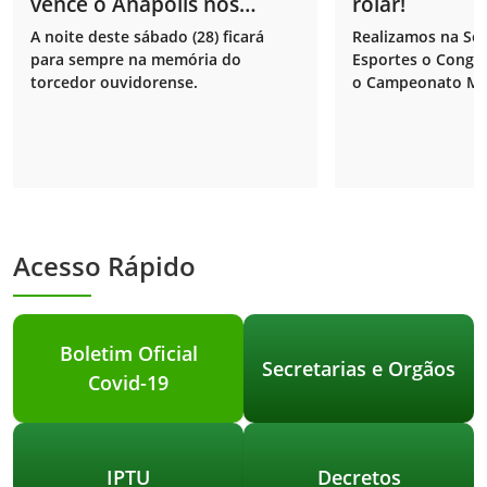
vence o Anápolis nos
rolar!
pênaltis e garante vaga na
A noite deste sábado (28) ficará
Realizamos na Sec
final do playoff! 🏆
para sempre na memória do
Esportes o Congre
torcedor ouvidorense.
o Campeonato Mun
2026.
Acesso Rápido
Boletim Oficial
Secretarias e Orgãos
Covid-19
IPTU
Decretos