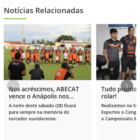
Notícias Relacionadas
Nos acréscimos, ABECAT
Tudo pronto 
vence o Anápolis nos
rolar!
pênaltis e garante vaga na
A noite deste sábado (28) ficará
Realizamos na Sec
final do playoff! 🏆
para sempre na memória do
Esportes o Congre
torcedor ouvidorense.
o Campeonato Mun
2026.