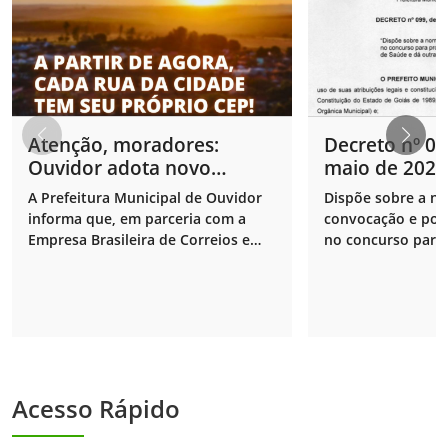
Atenção, moradores:
Decreto nº 09
Ouvidor adota novo
maio de 2024
sistema de CEP por rua
A Prefeitura Municipal de Ouvidor
Dispõe sobre a n
informa que, em parceria com a
convocação e pos
Empresa Brasileira de Correios e
no concurso para
Telégrafos, a cidade recebeu uma
cargos de Agente
importante atualização em seu
Saúde e dá outras
sistema de endereçamento postal.
Acesso Rápido