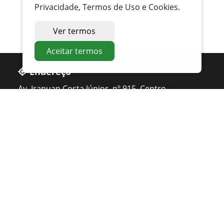
Privacidade, Termos de Uso e Cookies.
Ver termos
Aceitar termos
Endereço
Av. Irapuan Costa Júnior, nº 915, Centro
Ouvidor - GO
Telefone
0800 400 1162
Atendimento
Seg. à Sexta 07 ás 11h - 12h ás 16h
Apoio PMAT