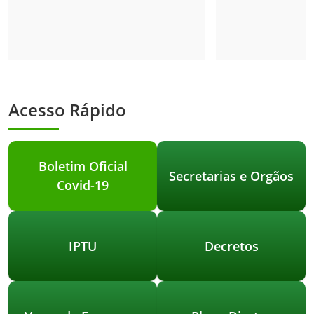
Telégrafos, a cidade recebeu uma
cargos de Agente
importante atualização em seu
Saúde e dá outras
sistema de endereçamento postal.
Acesso Rápido
Boletim Oficial
Secretarias e Orgãos
Covid-19
IPTU
Decretos