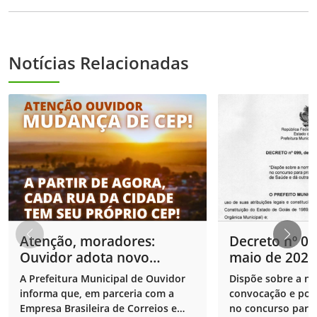
Notícias Relacionadas
Atenção, moradores:
Decreto nº 09
Ouvidor adota novo
maio de 2024
sistema de CEP por rua
A Prefeitura Municipal de Ouvidor
Dispõe sobre a n
informa que, em parceria com a
convocação e pos
Empresa Brasileira de Correios e
no concurso para