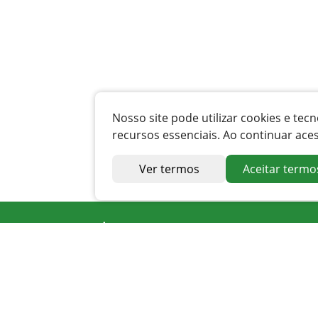
Nosso site pode utilizar cookies e t
recursos essenciais. Ao continuar ace
Ver termos
Aceitar termo
Endereço
Av. Irapuan Costa Júnior, nº 915, Centro
Ouvidor - GO
Telefone