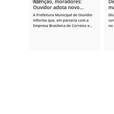
Atenção, moradores:
De
Ouvidor adota novo
ma
sistema de CEP por rua
A Prefeitura Municipal de Ouvidor
Di
informa que, em parceria com a
co
Empresa Brasileira de Correios e
no
Telégrafos, a cidade recebeu uma
ca
importante atualização em seu
Saú
sistema de endereçamento postal.