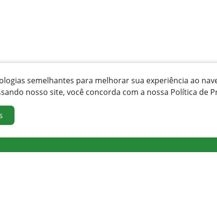
ecnologias semelhantes para melhorar sua experiência ao na
ssando nosso site, você concorda com a nossa Política de P
s
Orgãos e Secretarias
Cidade
Ação Social
Sobre
Agricultura
Economia
Administração
Fotos
Comunicação
Clima