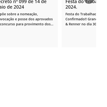
creto nº 099 de 14 de
Festa do Trabalha
io de 2024
2024.
spõe sobre a nomeação,
Festa do Trabalhador 202
nvocação e posse dos aprovados
Confirmado!! Grande sho
 concurso para provimento dos
& Renner no dia 30 de abri
rgos de Agente Comunitário de
das 22h, na Praça da Rod
de e dá outras providências.
Ouvidor.