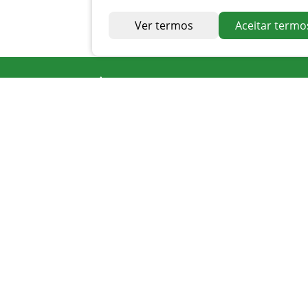
Ver termos
Aceitar termo
Endereço
Av. Irapuan Costa Júnior, nº 915, Centro
Ouvidor - GO
Telefone
0800 400 1162
Atendimento
Seg. à Sexta 07 ás 11h - 12h ás 16h
Apoio PMAT