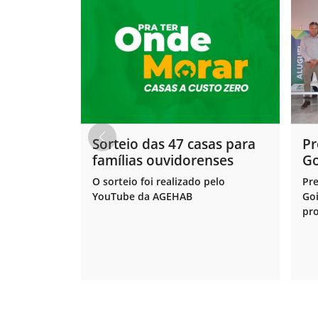
Sorteio das 47 casas para
Pr
famílias ouvidorenses
Go
en
O sorteio foi realizado pelo
Pre
pr
YouTube da AGEHAB
Goi
pro