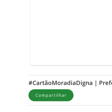
#CartãoMoradiaDigna | Prefe
Compartilhar