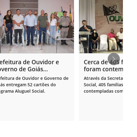
efeitura de Ouvidor e
Cerca de 405 famíl
verno de Goiás
foram contemplad
tregam 52 cartões do
o cartão Moradia
feitura de Ouvidor e Governo de
Através da Secretaria de
ograma Aluguel Social.
ás entregam 52 cartões do
Social, 405 famílias foram
grama Aluguel Social.
contempladas com o car
Moradia Digna, programa
Prefeitura de Ouvidor que
na compra de materiais 
construção e serviços pa
pequenas obras e reform
valor de R$ 3 mil reais.