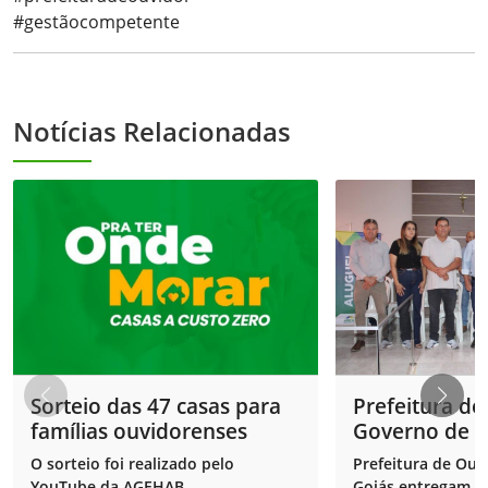
#
gestãocompetente
Notícias Relacionadas
Sorteio das 47 casas para
Prefeitura de
famílias ouvidorenses
Governo de G
entregam 52 
O sorteio foi realizado pelo
Prefeitura de Ouv
programa Alug
YouTube da AGEHAB
Goiás entregam 5